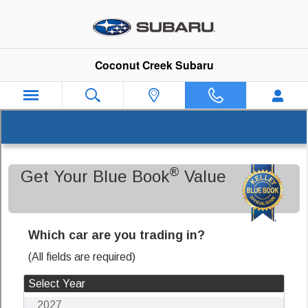
Coconut Creek Subaru
Skip to main content
Coconut Creek Subaru