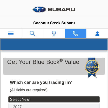
Coconut Creek Subaru
Skip to main content
Coconut Creek Subaru