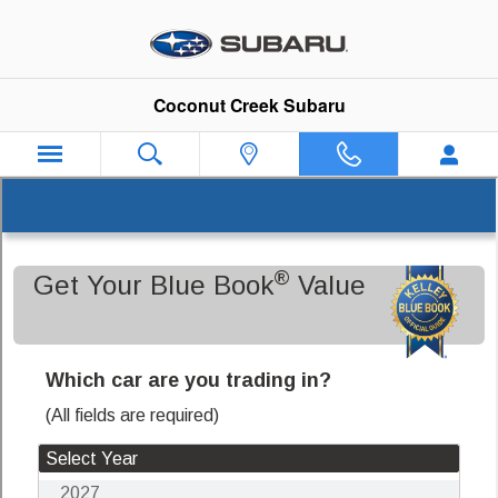
Coconut Creek Subaru
Skip to main content
Coconut Creek Subaru